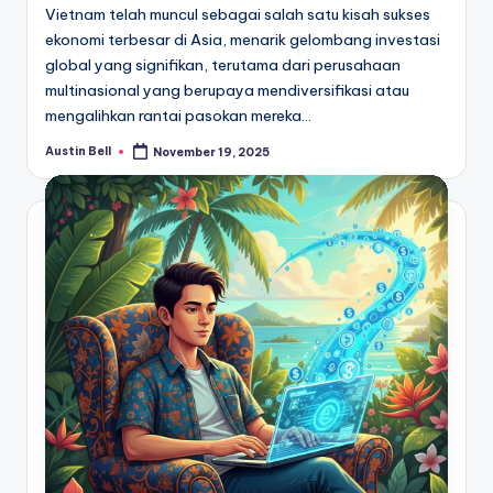
Vietnam telah muncul sebagai salah satu kisah sukses
ekonomi terbesar di Asia, menarik gelombang investasi
global yang signifikan, terutama dari perusahaan
multinasional yang berupaya mendiversifikasi atau
mengalihkan rantai pasokan mereka…
Austin Bell
November 19, 2025
Posted
by