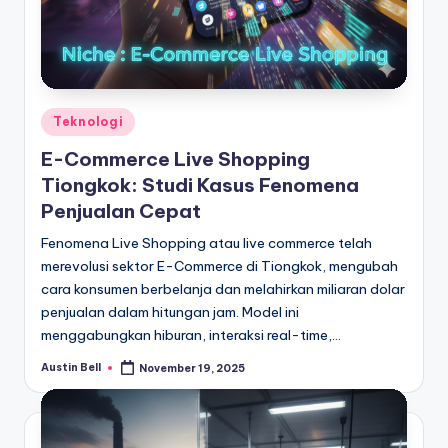
Posted
Teknologi
in
E-Commerce Live Shopping
Tiongkok: Studi Kasus Fenomena
Penjualan Cepat
Fenomena Live Shopping atau live commerce telah
merevolusi sektor E-Commerce di Tiongkok, mengubah
cara konsumen berbelanja dan melahirkan miliaran dolar
penjualan dalam hitungan jam. Model ini
menggabungkan hiburan, interaksi real-time,…
Austin Bell
November 19, 2025
Posted
by