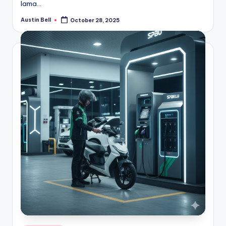
lama…
Austin Bell
October 28, 2025
Posted
by