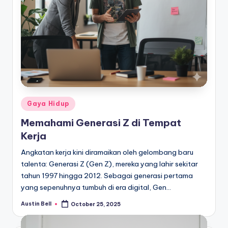
Posted
Gaya Hidup
in
Memahami Generasi Z di Tempat
Kerja
Angkatan kerja kini diramaikan oleh gelombang baru
talenta: Generasi Z (Gen Z), mereka yang lahir sekitar
tahun 1997 hingga 2012. Sebagai generasi pertama
yang sepenuhnya tumbuh di era digital, Gen…
Austin Bell
October 25, 2025
Posted
by