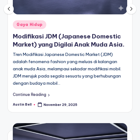
Posted
Gaya Hidup
in
Modifikasi JDM (Japanese Domestic
Market) yang Digilai Anak Muda Asia.
Tren Modifikasi Japanese Domestic Market (JDM)
adalah fenomena fashion yang meluas di kalangan
anak muda Asia, melampaui sekadar modifikasi mobil.
JDM merujuk pada segala sesuatu yang berhubungan
dengan budaya mobil…
Continue Reading
Austin Bell
November 29, 2025
Posted
by