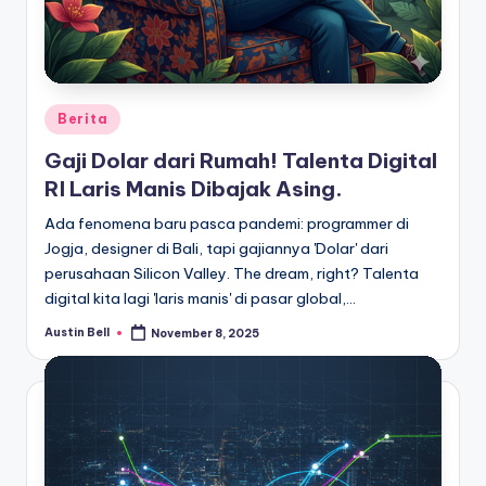
Posted
Berita
in
Gaji Dolar dari Rumah! Talenta Digital
RI Laris Manis Dibajak Asing.
Ada fenomena baru pasca pandemi: programmer di
Jogja, designer di Bali, tapi gajiannya 'Dolar' dari
perusahaan Silicon Valley. The dream, right? Talenta
digital kita lagi 'laris manis' di pasar global,…
Austin Bell
November 8, 2025
Posted
by