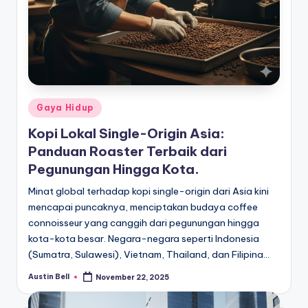
Posted
Gaya Hidup
in
Kopi Lokal Single-Origin Asia:
Panduan Roaster Terbaik dari
Pegunungan Hingga Kota.
Minat global terhadap kopi single-origin dari Asia kini
mencapai puncaknya, menciptakan budaya coffee
connoisseur yang canggih dari pegunungan hingga
kota-kota besar. Negara-negara seperti Indonesia
(Sumatra, Sulawesi), Vietnam, Thailand, dan Filipina…
Austin Bell
November 22, 2025
Posted
by