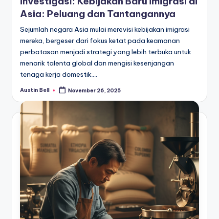
Investigasi: Kebijakan Baru Imigrasi di
Asia: Peluang dan Tantangannya
Sejumlah negara Asia mulai merevisi kebijakan imigrasi
mereka, bergeser dari fokus ketat pada keamanan
perbatasan menjadi strategi yang lebih terbuka untuk
menarik talenta global dan mengisi kesenjangan
tenaga kerja domestik.…
Austin Bell
November 26, 2025
Posted
by