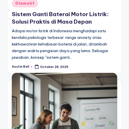
Posted
Otomotif
in
Sistem Ganti Baterai Motor Listrik:
Solusi Praktis di Masa Depan
Adopsi motor listrik di Indonesia menghadapi satu
kendala psikologis terbesar: range anxiety atau
kekhawatiran kehabisan baterai di jalan, ditambah
dengan waktu pengisian daya yang lama. Sebagai
jawaban, konsep "sistem ganti…
Austin Bell
October 28, 2025
Posted
by