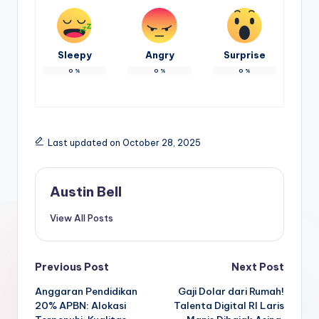
Sleepy
Angry
Surprise
0
%
0
%
0
%
Last updated on October 28, 2025
Austin Bell
View All Posts
Post
Previous Post
Next Post
Anggaran Pendidikan
Gaji Dolar dari Rumah!
navigation
20% APBN: Alokasi
Talenta Digital RI Laris