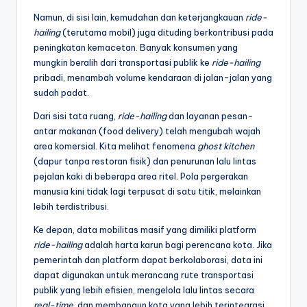
Namun, di sisi lain, kemudahan dan keterjangkauan
ride-
hailing
(terutama mobil) juga dituding berkontribusi pada
peningkatan kemacetan. Banyak konsumen yang
mungkin beralih dari transportasi publik ke
ride-hailing
pribadi, menambah volume kendaraan di jalan-jalan yang
sudah padat.
Dari sisi tata ruang,
ride-hailing
dan layanan pesan-
antar makanan (food delivery) telah mengubah wajah
area komersial. Kita melihat fenomena
ghost kitchen
(dapur tanpa restoran fisik) dan penurunan lalu lintas
pejalan kaki di beberapa area ritel. Pola pergerakan
manusia kini tidak lagi terpusat di satu titik, melainkan
lebih terdistribusi.
Ke depan, data mobilitas masif yang dimiliki platform
ride-hailing
adalah harta karun bagi perencana kota. Jika
pemerintah dan platform dapat berkolaborasi, data ini
dapat digunakan untuk merancang rute transportasi
publik yang lebih efisien, mengelola lalu lintas secara
real-time
, dan membangun kota yang lebih terintegrasi