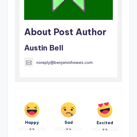
About Post Author
Austin Bell
noreply@benjaminhawes.com
Happy
Sad
Excited
0
%
0
%
0
%