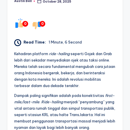
Austin Bell
October 28, 2025
Posted
by
0
0
Read Time:
1 Minute, 6 Second
Kehadiran platform
ride-hailing
seperti Gojek dan Grab
lebih dari sekadar menyediakan ojek atau taksi online.
Mereka telah secara fundamental mengubah cara jutaan
orang Indonesia bergerak, bekerja, dan berinteraksi
dengan kota mereka. Ini adalah revolusi mobilitas
terbesar dalam dua dekade terakhir.
Dampak paling signifikan adalah pada konektivitas
first-
mile/last-mile
.
Ride-hailing
menjadi “penyambung” yang
vital antara rumah tinggal dan simpul transportasi publik,
seperti stasiun KRL atau halte TransJakarta. Hal ini
membuat penggunaan transportasi massal menjadi lebih
nyaman dan layak bagi lebih banyak orang.