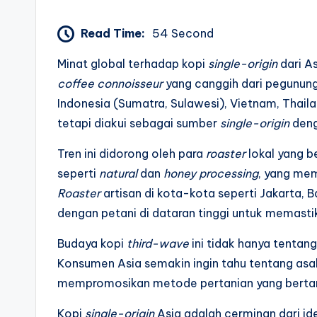
Read Time:
54 Second
Minat global terhadap kopi
single-origin
dari A
coffee connoisseur
yang canggih dari pegunung
Indonesia (Sumatra, Sulawesi), Vietnam, Thaila
tetapi diakui sebagai sumber
single-origin
denga
Tren ini didorong oleh para
roaster
lokal yang b
seperti
natural
dan
honey processing
, yang me
Roaster
artisan di kota-kota seperti Jakarta, 
dengan petani di dataran tinggi untuk memastik
Budaya kopi
third-wave
ini tidak hanya tentang
Konsumen Asia semakin ingin tahu tentang asal 
mempromosikan metode pertanian yang bertan
Kopi
single-origin
Asia adalah cerminan dari ide