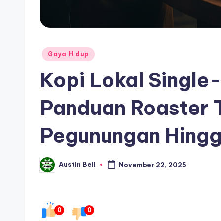
Posted
Gaya Hidup
in
Kopi Lokal Single-
Panduan Roaster T
Pegunungan Hingg
Austin Bell
November 22, 2025
Posted
by
0
0