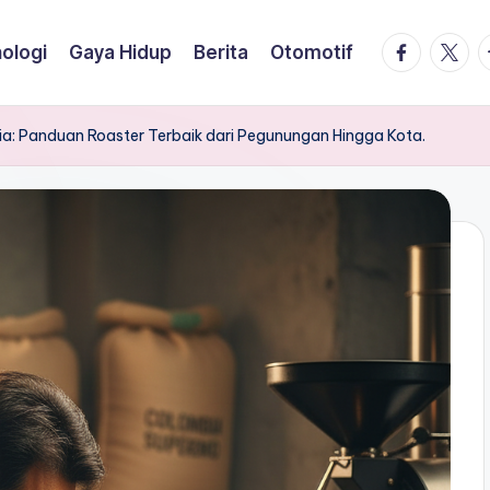
facebook.
twitte
t
ologi
Gaya Hidup
Berita
Otomotif
sia: Panduan Roaster Terbaik dari Pegunungan Hingga Kota.