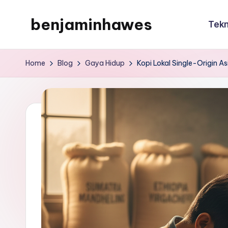
benjaminhawes
Tekn
Skip
to
benjaminhawes
content
Home
Blog
Gaya Hidup
Kopi Lokal Single-Origin A