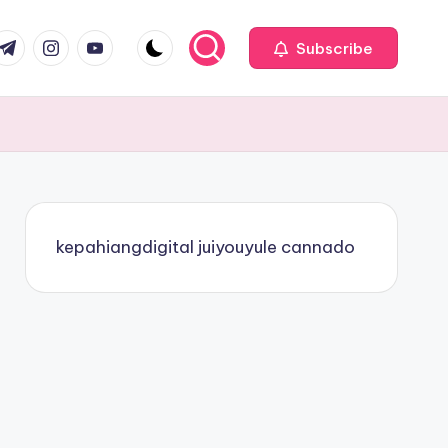
com
r.com
.me
instagram.com
youtube.com
Subscribe
kepahiangdigital
juiyouyule
cannado