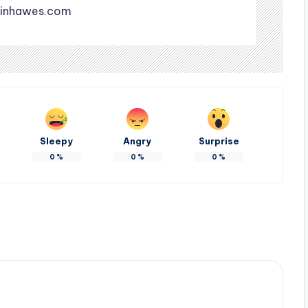
inhawes.com
Sleepy
Angry
Surprise
0
%
0
%
0
%